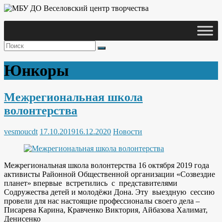
Skip
to
content
Веселовский
МБУ ДО
центр
Веселовский
творчества
центр
Юнкоры
творчества
Межрегиональная школа
волонтерства
vesmoucdt
17.10.2019
16.12.2020
Новости
Межрегиональная школа волонтерства 16 октября 2019 года
активисты Районной Общественной организации «Созвездие
планет» впервые встретились с представителями
Содружества детей и молодёжи Дона. Эту выездную сессию
провели для нас настоящие профессионалы своего дела –
Писарева Карина, Кравченко Виктория, Айбазова Халимат,
Денисенко