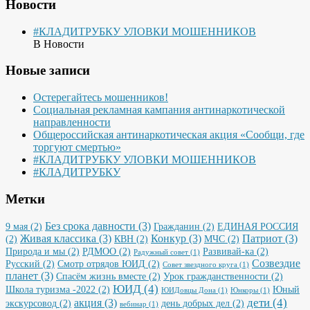
Новости
#КЛАДИТРУБКУ УЛОВКИ МОШЕННИКОВ
В Новости
Новые записи
Остерегайтесь мошенников!
Социальная рекламная кампания антинаркотической
направленности
Общероссийская антинаркотическая акция «Сообщи, где
торгуют смертью»
#КЛАДИТРУБКУ УЛОВКИ МОШЕННИКОВ
#КЛАДИТРУБКУ
Метки
Без срока давности
(3)
9 мая
(2)
Гражданин
(2)
ЕДИНАЯ РОССИЯ
Живая классика
(3)
Конкур
(3)
Патриот
(3)
(2)
КВН
(2)
МЧС
(2)
Природа и мы
(2)
РДМОО
(2)
Развивай-ка
(2)
Радужный совет
(1)
Созвездие
Русский
(2)
Смотр отрядов ЮИД
(2)
Совет звездного круга
(1)
планет
(3)
Спасём жизнь вместе
(2)
Урок гражданственности
(2)
ЮИД
(4)
Школа туризма -2022
(2)
Юный
ЮИДовцы Дона
(1)
Юнкоры
(1)
дети
(4)
акция
(3)
экскурсовод
(2)
день добрых дел
(2)
вебинар
(1)