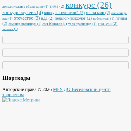
конкурс
(26)
зима
(2)
дополнительное образование
(1)
конкурс музеев
(4)
конкурс сочинений
(2)
мы за мир
(2)
олимпиада
отечество
(3)
пдд
(2)
педагог-психолог
(2)
птицы
пдд
(1)
победители
(1)
(2)
учителя
(2)
семинар-практикум
(1)
слет Юнкоров
(1)
урок правил пдд
(1)
человек
(1)
Шорткоды
Авторские права © 2026
МБУ ДО Веселовский центр
творчества
.