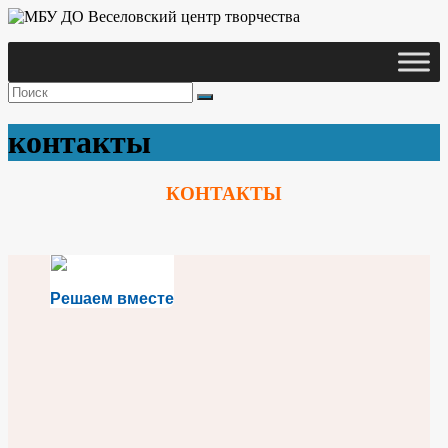
Skip
to
content
Веселовский
МБУ ДО
центр
Веселовский
творчества
центр
контакты
творчества
КОНТАКТЫ
Решаем вместе