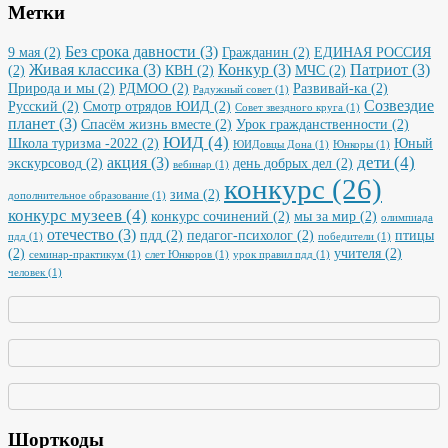
Метки
Без срока давности
(3)
9 мая
(2)
Гражданин
(2)
ЕДИНАЯ РОССИЯ
Живая классика
(3)
Конкур
(3)
Патриот
(3)
(2)
КВН
(2)
МЧС
(2)
Природа и мы
(2)
РДМОО
(2)
Развивай-ка
(2)
Радужный совет
(1)
Созвездие
Русский
(2)
Смотр отрядов ЮИД
(2)
Совет звездного круга
(1)
планет
(3)
Спасём жизнь вместе
(2)
Урок гражданственности
(2)
ЮИД
(4)
Школа туризма -2022
(2)
Юный
ЮИДовцы Дона
(1)
Юнкоры
(1)
дети
(4)
акция
(3)
экскурсовод
(2)
день добрых дел
(2)
вебинар
(1)
конкурс
(26)
зима
(2)
дополнительное образование
(1)
конкурс музеев
(4)
конкурс сочинений
(2)
мы за мир
(2)
олимпиада
отечество
(3)
пдд
(2)
педагог-психолог
(2)
птицы
пдд
(1)
победители
(1)
(2)
учителя
(2)
семинар-практикум
(1)
слет Юнкоров
(1)
урок правил пдд
(1)
человек
(1)
Шорткоды