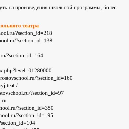
нуть на произведения школьной программы, более
ольного театра
chool.ru/?section_id=218
chool.ru/?section_id=138
l.ru/?section_id=164
dex.php?level=01280000
.rostovschool.ru/?section_id=160
yj-teatr/
ostovschool.ru/?section_id=97
.ru
chool.ru/?section_id=350
chool.ru/?section_id=195
/?section_id=104