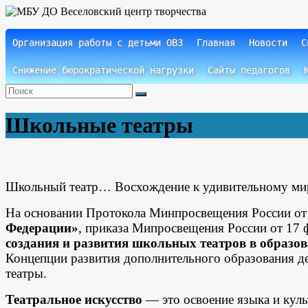
Skip
to
content
Организация работы с детьми ОВЗ
Главная
Новости
С
Веселовский
МБУ ДО
центр
Веселовский
творчества
Снижение бюрократической нагрузки
Сайты педагогов
центр
творчества
Школьные театры
Школьный театр… Восхождение к удивительному миру 
На основании Протокола Минпросвещения России от
Федерации»
, приказа Мипросвещения России от 17
создания и развития школьных театров в образо
Концепции развития дополнительного образования де
театры.
Театральное искусство
— это освоение языка и куль