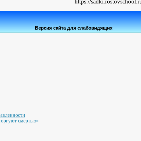
https://sadki.rostovschool.
Версия сайта для слабовидящих
равленности
торгуют смертью»