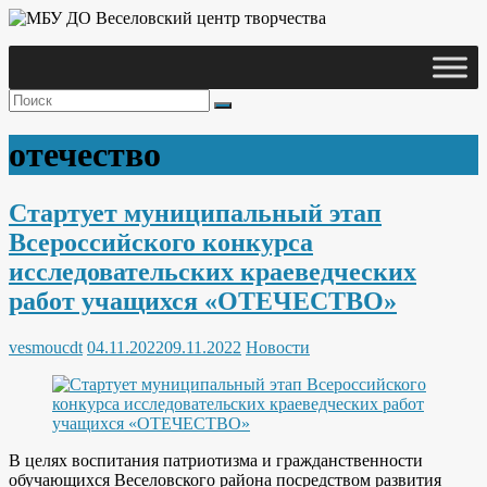
Skip
to
content
Веселовский
МБУ ДО
центр
Веселовский
творчества
центр
отечество
творчества
Стартует муниципальный этап
Всероссийского конкурса
исследовательских краеведческих
работ учащихся «ОТЕЧЕСТВО»
vesmoucdt
04.11.2022
09.11.2022
Новости
В целях воспитания патриотизма и гражданственности
обучающихся Веселовского района посредством развития