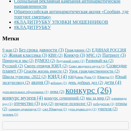
Социальная рекламная кампания антинаркотической
направленности
Общероссийская антинаркотическая акция «Сообщи, где
торгуют смертью»
#КЛАДИТРУБКУ УЛОВКИ МОШЕННИКОВ
#КЛАДИТРУБКУ
Метки
Без срока давности
(3)
9 мая
(2)
Гражданин
(2)
ЕДИНАЯ РОССИЯ
Живая классика
(3)
Конкур
(3)
Патриот
(3)
(2)
КВН
(2)
МЧС
(2)
Природа и мы
(2)
РДМОО
(2)
Развивай-ка
(2)
Радужный совет
(1)
Созвездие
Русский
(2)
Смотр отрядов ЮИД
(2)
Совет звездного круга
(1)
планет
(3)
Спасём жизнь вместе
(2)
Урок гражданственности
(2)
ЮИД
(4)
Школа туризма -2022
(2)
Юный
ЮИДовцы Дона
(1)
Юнкоры
(1)
дети
(4)
акция
(3)
экскурсовод
(2)
день добрых дел
(2)
вебинар
(1)
конкурс
(26)
зима
(2)
дополнительное образование
(1)
конкурс музеев
(4)
конкурс сочинений
(2)
мы за мир
(2)
олимпиада
отечество
(3)
пдд
(2)
педагог-психолог
(2)
птицы
пдд
(1)
победители
(1)
(2)
учителя
(2)
семинар-практикум
(1)
слет Юнкоров
(1)
урок правил пдд
(1)
человек
(1)