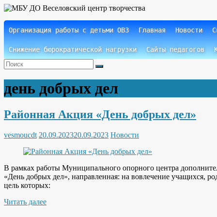
Skip
to
content
Организация работы с детьми ОВЗ
Главная
Новости
С
Веселовский
МБУ ДО
центр
Веселовский
творчества
Снижение бюрократической нагрузки
Сайты педагогов
центр
творчества
день добрых дел
Районная Акция «День добрых дел»
vesmoucdt
20.09.2023
20.09.2023
Новости
В рамках работы Муниципального опорного центра дополните
«День добрых дел», направленная: на вовлечение учащихся, р
цель которых:
Читать далее