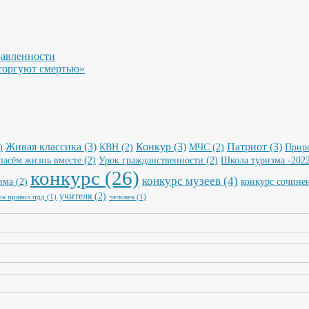
равленности
торгуют смертью»
Живая классика
(3)
Конкур
(3)
Патриот
(3)
)
КВН
(2)
МЧС
(2)
Прир
пасём жизнь вместе
(2)
Урок гражданственности
(2)
Школа туризма -202
конкурс
(26)
конкурс музеев
(4)
има
(2)
конкурс сочине
учителя
(2)
ок правил пдд
(1)
человек
(1)