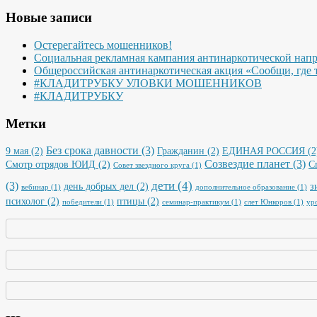
Новые записи
Остерегайтесь мошенников!
Социальная рекламная кампания антинаркотической нап
Общероссийская антинаркотическая акция «Сообщи, где 
#КЛАДИТРУБКУ УЛОВКИ МОШЕННИКОВ
#КЛАДИТРУБКУ
Метки
Без срока давности
(3)
9 мая
(2)
Гражданин
(2)
ЕДИНАЯ РОССИЯ
(2
Созвездие планет
(3)
Смотр отрядов ЮИД
(2)
С
Совет звездного круга
(1)
дети
(4)
(3)
день добрых дел
(2)
з
вебинар
(1)
дополнительное образование
(1)
психолог
(2)
птицы
(2)
победители
(1)
семинар-практикум
(1)
слет Юнкоров
(1)
ур