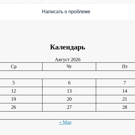
 или знаете, как сделать школу лучше?
Написать о проблеме
Календарь
Август 2026
Ср
Чт
Пт
5
6
7
12
13
14
19
20
21
26
27
28
« Мар