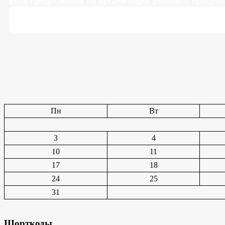
Есть предложения по организации учебного процесса
Пн
Вт
3
4
10
11
17
18
24
25
31
Шорткоды