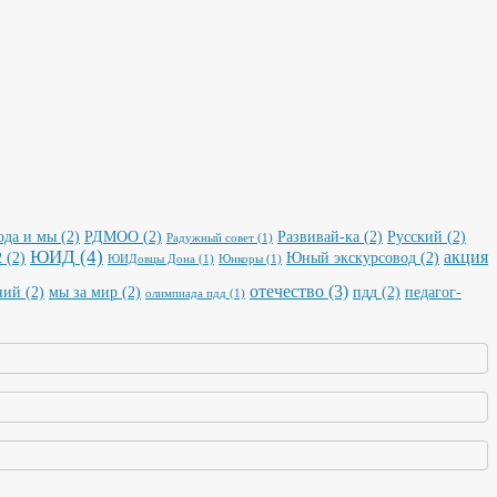
ода и мы
(2)
РДМОО
(2)
Развивай-ка
(2)
Русский
(2)
Радужный совет
(1)
ЮИД
(4)
акция
2
(2)
Юный экскурсовод
(2)
ЮИДовцы Дона
(1)
Юнкоры
(1)
отечество
(3)
ний
(2)
мы за мир
(2)
пдд
(2)
педагог-
олимпиада пдд
(1)